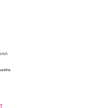
̈tzt.
ureihe.
T