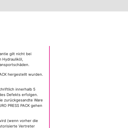
tie gilt nicht bei
 Hydrauliköl,
ransportschäden.
ACK hergestellt wurden.
iftlich innerhalb 5
des Defekts erfolgen.
die zurückgesandte Ware
n EURO PRESS PACK gehen
wird (wenn vorher die
orisierte Vertreter