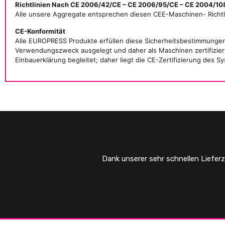
Richtlinien Nach CE 2006/42/CE – CE 2006/95/CE – CE 2004/10
Alle unsere Aggregate entsprechen diesen CEE-Maschinen- Richtl
CE-Konformität
Alle EUROPRESS Produkte erfüllen diese Sicherheitsbestimmunge
Verwendungszweck ausgelegt und daher als Maschinen zertifiziert
Einbauerklärung begleitet; daher liegt die CE-Zertifizierung des
Dank unserer sehr schnellen Lieferz