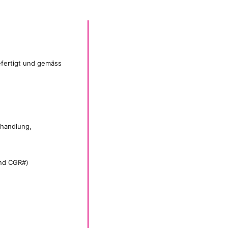
efertigt und gemäss
ehandlung,
und CGR#)