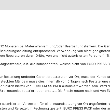
12 Monaten bei Materialfehlern und/oder Bearbeitungsfehlern. Die Garan
 Bedienungsanleitung entsprechend, Verwendung von nicht geeignetem
n Reparaturen durch Dritte, von uns nicht autorisierten Personen), T
agnetventile, d.h. alle Komponenten, welche nicht von EURO PRESS P
Bestellung und/oder Garantiereparaturen vor Ort, muss der Kunde schr
steckten Mängeln muss dies innerhalb von 5 Tagen nach Feststellung 
rücklich hierzu von EURO PRESS PACK autorisiert worden sein. Wird 
e Ware kostenlos repariert oder ersetzt. Die Frachtkosten nach und vo
utorisierten Vertretern für eine Instandsetzung vor Ort angefordert 
ten und Reisezeit in Rechnung gestellt. EURO PRESS PACK oder der aut