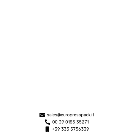
sales@europresspack.it
00 39 0185 35271
+39 335 5756339