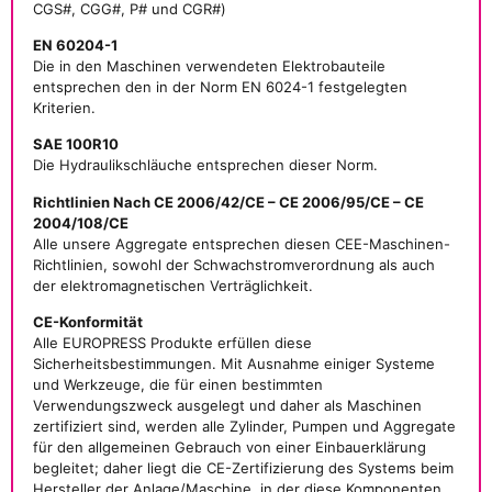
CGS#, CGG#, P# und CGR#)
EN 60204-1
Die in den Maschinen verwendeten Elektrobauteile
entsprechen den in der Norm EN 6024-1 festgelegten
Kriterien.
SAE 100R10
Die Hydraulikschläuche entsprechen dieser Norm.
Richtlinien Nach CE 2006/42/CE – CE 2006/95/CE – CE
2004/108/CE
Alle unsere Aggregate entsprechen diesen CEE-Maschinen-
Richtlinien, sowohl der Schwachstromverordnung als auch
der elektromagnetischen Verträglichkeit.
CE-Konformität
Alle EUROPRESS Produkte erfüllen diese
Sicherheitsbestimmungen. Mit Ausnahme einiger Systeme
und Werkzeuge, die für einen bestimmten
Verwendungszweck ausgelegt und daher als Maschinen
zertifiziert sind, werden alle Zylinder, Pumpen und Aggregate
für den allgemeinen Gebrauch von einer Einbauerklärung
begleitet; daher liegt die CE-Zertifizierung des Systems beim
Hersteller der Anlage/Maschine, in der diese Komponenten