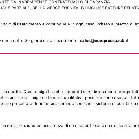
VANTE DA INADEMPIENZE CONTRATTUALI O DI GARANZIA.
HE PARZIALE, DELLA MERCE FORNITA, IVI INCLUSE FATTURE RELATI
tolo di risarcimento è comunque e in ogni caso limitato al prezzo di a
’azienda entro 30 giorni dallo smarrimento:
sales@europresspack.it
la qualità. Questo significa che i prodotti sono interamente progettati
e ai cliente il miglior standard qualitativo possibile sono eseguiti tutti 
e alle procedure definite, assicurando così che il sistema di qualità sia e
ommercializzazione ed assistenza di componenti oleodinamici ad alta pr