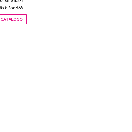
 0185 35271
35 5756339
IL CATALOGO