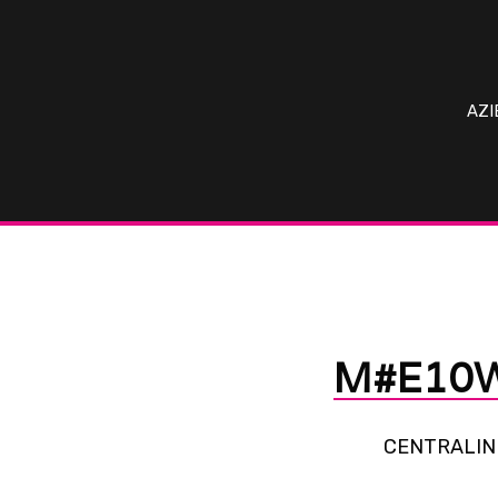
AZI
M#E10
CENTRALINE