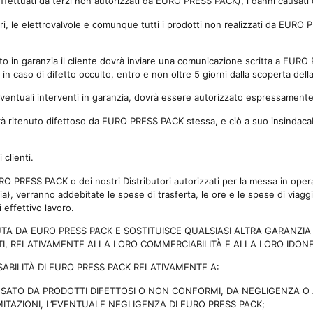
 effettuati da terzi non autorizzati da EURO PRESS PACK), i danni causati 
i, le elettrovalvole e comunque tutti i prodotti non realizzati da EUR
ento in garanzia il cliente dovrà inviare una comunicazione scritta a EU
 in caso di difetto occulto, entro e non oltre 5 giorni dalla scoperta dell
 eventuali interventi in garanzia, dovrà essere autorizzato espressame
 ritenuto difettoso da EURO PRESS PACK stessa, e ciò a suo insindacabi
clienti.
 PRESS PACK o dei nostri Distributori autorizzati per la messa in opera 
ia), verranno addebitate le spese di trasferta, le ore e le spese di viagg
effettivo lavoro.
UTA DA EURO PRESS PACK E SOSTITUISCE QUALSIASI ALTRA GARANZIA 
I, RELATIVAMENTE ALLA LORO COMMERCIABILITÀ E ALLA LORO IDONEIT
SABILITÀ DI EURO PRESS PACK RELATIVAMENTE A:
ATO DA PRODOTTI DIFETTOSI O NON CONFORMI, DA NEGLIGENZA O 
ITAZIONI, L’EVENTUALE NEGLIGENZA DI EURO PRESS PACK;