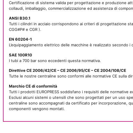
Certificazione di sistema valida per progettazione e produzione attr
collaudi, imballaggio, commercializzazione ed assistenza di compon
ANSI B30.1
Tutti i cilindri in acciaio corrispondono ai criteri di progettazione 
CGG#P# e CGR ).
EN 60204-1
L’equipaggiamento elettrico delle macchine è realizzato secondo i cr
SAE 100R10
I tubi a 700 bar sono eccedenti questa normativa.
Direttive CE 2006/42/CE – CE 2006/95/CE – CE 2004/108/CE
Tutte le nostre centraline sono conformi alle normative CE sulla di
Marchio CE di conformità
Tutti i prodotti EUROPRESS soddisfano i requisiti delle normative eu
Esclusi alcuni sistemi o utensili che sono progettati per un uso spec
centraline sono accompagnati da certificato per incorporazione, quin
componenti vengono montati.