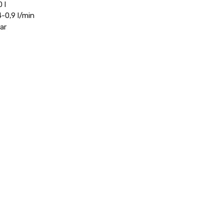
 l
4-0,9 l/min
ar