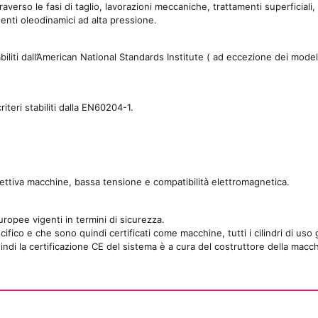
averso le fasi di taglio, lavorazioni meccaniche, trattamenti superficial
enti oleodinamici ad alta pressione.
stabiliti dall’American National Standards Institute ( ad eccezione dei mode
iteri stabiliti dalla EN60204-1.
rettiva macchine, bassa tensione e compatibilità elettromagnetica.
ropee vigenti in termini di sicurezza.
ifico e che sono quindi certificati come macchine, tutti i cilindri di uso
di la certificazione CE del sistema è a cura del costruttore della macchin