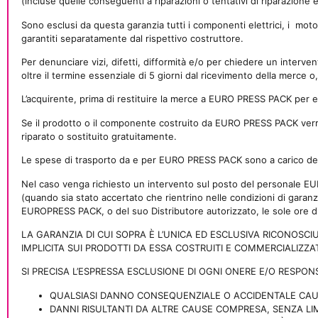
(incluse quelle conseguenti a riparazioni o tentativi di riparazione
Sono esclusi da questa garanzia tutti i componenti elettrici, i
motor
garantiti separatamente dal rispettivo costruttore.
Per denunciare vizi, difetti, difformità e/o per chiedere un interv
oltre il termine essenziale di 5 giorni dal ricevimento della merce o,
L’acquirente, prima di restituire la merce a EURO PRESS PACK per
Se il prodotto o il componente costruito da EURO PRESS PACK verrà
riparato o sostituito gratuitamente.
Le spese di trasporto da e per EURO PRESS PACK sono a carico dei 
Nel caso venga richiesto un intervento sul posto del personale EURO
(quando sia stato accertato che rientrino nelle condizioni di garanz
EUROPRESS PACK, o del suo Distributore autorizzato, le sole ore di 
LA GARANZIA DI CUI SOPRA È L’UNICA ED ESCLUSIVA RICONOSCI
IMPLICITA SUI PRODOTTI DA ESSA COSTRUITI E COMMERCIALIZZAT
SI PRECISA L’ESPRESSA ESCLUSIONE DI OGNI ONERE E/O RESPON
QUALSIASI DANNO CONSEQUENZIALE O ACCIDENTALE CAUS
DANNI RISULTANTI DA ALTRE CAUSE COMPRESA, SENZA LIM