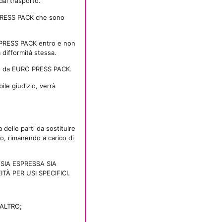
dal trasporto.
O PRESS PACK che sono
RO PRESS PACK entro e non
a difformità stessa.
nte da EURO PRESS PACK.
le giudizio, verrà
delle parti da sostituire
io, rimanendo a carico di
SIA ESPRESSA SIA
À PER USI SPECIFICI.
ALTRO;