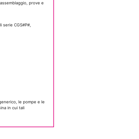
i, assemblaggio, prove e
lli serie CGS#P#,
 generico, le pompe e le
a in cui tali