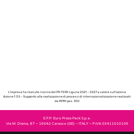
L’impresa ha ricevuto risorse del PR FESR Liguria 2021 – 2027 a valere sull’azione
Azione 1.3.5 – Supporto alla realizzazione di processi di internazionalizzazione realizzati
da MPMI pos. 300
E.P.P. Euro Press Pack S.p.a.
Via M. Disma, 87 – 16042 Carasco (GE) – ITALY – P.IVA 03411010105