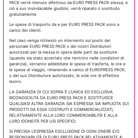
PACK verrà ritenuto difettoso da EURO PRESS PACK stessa, e
ciò a suo insindacabile giudizio, verrà riparato o sostituito
gratuitamente.
Le spese di trasporto da e per EURO PRESS PACK sono a
carico dei clienti.
Nel caso venga richiesto un intervento sul posto del
personale EURO PRESS PACK o dei nostri Distributori
autorizzati per la messa in opera delle parti da sostituire
(quando sia stato accertato che rientrino nelle condizioni di
garanzia), verranno addebitate le spese di trasferta, le ore e
le spese di viaggio, rimanendo a carico di EUROPRESS PACK,
o del suo Distributore autorizzato, le sole ore di effettivo
lavoro.
LA GARANZIA DI CUI SOPRA È L’UNICA ED ESCLUSIVA
RICONOSCIUTA DA EURO PRESS PACK E SOSTITUISCE
QUALSIASI ALTRA GARANZIA SIA ESPRESSA SIA IMPLICITA SUI
PRODOTTI DA ESSA COSTRUITI E COMMERCIALIZZATI,
RELATIVAMENTE ALLA LORO COMMERCIABILITÀ E ALLA
LORO IDONEITÀ PER USI SPECIFICI.
SI PRECISA L’ESPRESSA ESCLUSIONE DI OGNI ONERE E/O
RESPONSABILITÀ DI EURO PRESS PACK RELATIVAMENTE A: