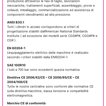
produzione attraverso le fasi di taglio, lavorazioni
meccaniche, trattamenti superficiali, assemblaggio, prove e
collaudi, imballaggio, commercializzazione ed assistenza di
componenti oleodinamici ad alta pressione.
ANSI B30.1
Tutti i cilindri in acciaio corrispondono ai criteri di
progettazione stabiliti dall’American National Standards
Institute ( ad eccezione dei modelli serie CGS#P#, CGG#P# e
CGR ).
EN 60204-1
L’equipaggiamento elettrico delle macchine è realizzato
secondo i criteri stabiliti dalla EN60204-1.
SAE 100R10
I tubi a 700 bar sono eccedenti questa normativa.
Direttive CE 2006/42/CE – CE 2006/95/CE – CE
2004/108/CE
Tutte le nostre centraline sono conformi alle normative CE
sulla direttiva macchine, bassa tensione e compatibilità
elettromagnetica.
Marchio CE di conformità