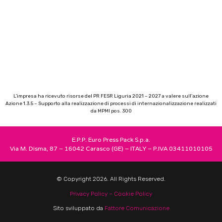
L’impresa ha ricevuto risorse del PR FESR Liguria 2021 – 2027 a valere sull’azione
Azione 1.3.5 – Supporto alla realizzazione di processi di internazionalizzazione realizzati
da MPMI pos. 300
E.P.P. Euro Press Pack S.p.a.
Via M. Disma, 87 – 16042 Carasco (GE) – ITALY – P.IVA 03411010105
© Copyright 2026. All Rights Reserved.
Privacy Policy –
Cookie Policy
Sito sviluppato da
Fattore Comunicazione