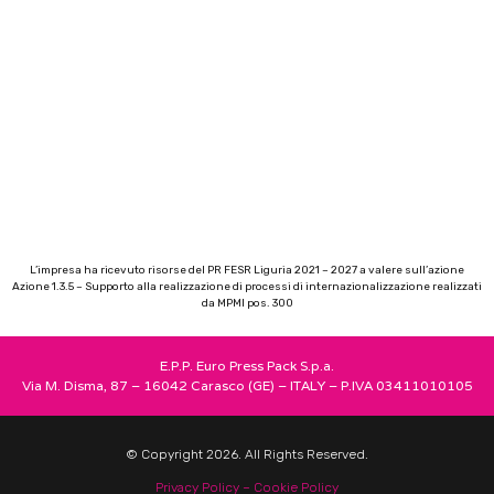
L’impresa ha ricevuto risorse del PR FESR Liguria 2021 – 2027 a valere sull’azione
Azione 1.3.5 – Supporto alla realizzazione di processi di internazionalizzazione realizzati
da MPMI pos. 300
E.P.P. Euro Press Pack S.p.a.
Via M. Disma, 87 – 16042 Carasco (GE) – ITALY – P.IVA 03411010105
© Copyright 2026. All Rights Reserved.
Privacy Policy –
Cookie Policy