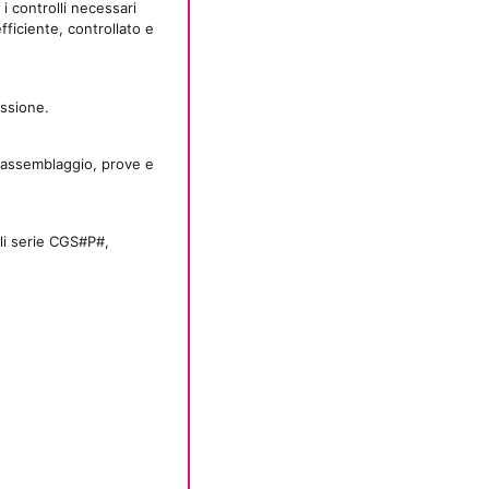
i controlli necessari
fficiente, controllato e
essione.
i, assemblaggio, prove e
lli serie CGS#P#,