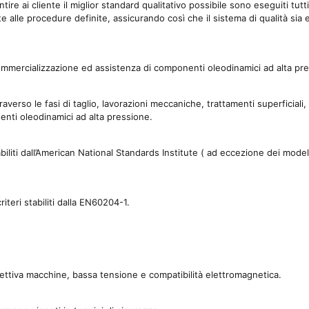
e ai cliente il miglior standard qualitativo possibile sono eseguiti tutti 
e alle procedure definite, assicurando così che il sistema di qualità sia e
ommercializzazione ed assistenza di componenti oleodinamici ad alta pr
averso le fasi di taglio, lavorazioni meccaniche, trattamenti superficial
enti oleodinamici ad alta pressione.
stabiliti dall’American National Standards Institute ( ad eccezione dei mode
iteri stabiliti dalla EN60204-1.
rettiva macchine, bassa tensione e compatibilità elettromagnetica.