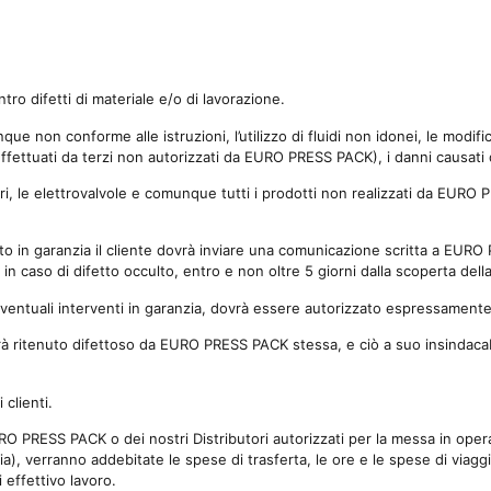
ro difetti di materiale e/o di lavorazione.
ue non conforme alle istruzioni, l’utilizzo di fluidi non idonei, le modifi
 effettuati da terzi non autorizzati da EURO PRESS PACK), i danni causati 
i, le elettrovalvole e comunque tutti i prodotti non realizzati da EUR
ento in garanzia il cliente dovrà inviare una comunicazione scritta a EU
 in caso di difetto occulto, entro e non oltre 5 giorni dalla scoperta dell
 eventuali interventi in garanzia, dovrà essere autorizzato espressame
 ritenuto difettoso da EURO PRESS PACK stessa, e ciò a suo insindacabi
clienti.
 PRESS PACK o dei nostri Distributori autorizzati per la messa in opera 
ia), verranno addebitate le spese di trasferta, le ore e le spese di viagg
effettivo lavoro.