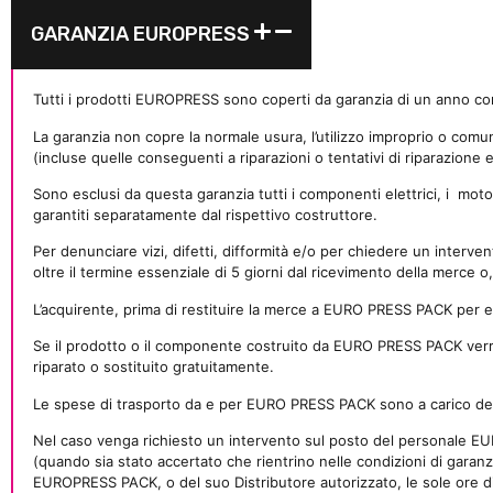
GARANZIA EUROPRESS
Tutti i prodotti EUROPRESS sono coperti da garanzia di un anno cont
La garanzia non copre la normale usura, l’utilizzo improprio o comunq
(incluse quelle conseguenti a riparazioni o tentativi di riparazione
Sono esclusi da questa garanzia tutti i componenti elettrici, i
motor
garantiti separatamente dal rispettivo costruttore.
Per denunciare vizi, difetti, difformità e/o per chiedere un interv
oltre il termine essenziale di 5 giorni dal ricevimento della merce o,
L’acquirente, prima di restituire la merce a EURO PRESS PACK per
Se il prodotto o il componente costruito da EURO PRESS PACK verrà
riparato o sostituito gratuitamente.
Le spese di trasporto da e per EURO PRESS PACK sono a carico dei 
Nel caso venga richiesto un intervento sul posto del personale EURO
(quando sia stato accertato che rientrino nelle condizioni di garanz
EUROPRESS PACK, o del suo Distributore autorizzato, le sole ore di 