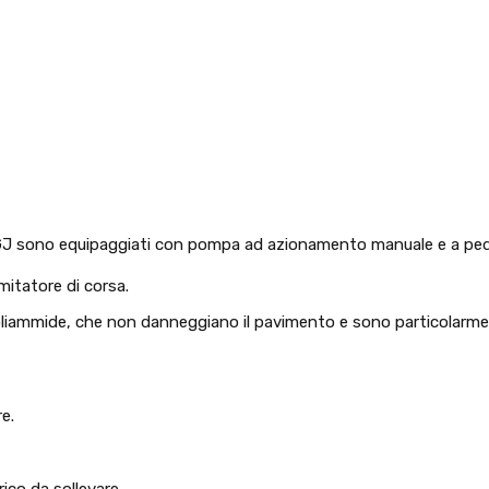
erie UGJ sono equipaggiati con pompa ad azionamento manuale e a pe
imitatore di corsa.
 poliammide, che non danneggiano il pavimento e sono particolarme
re.
ico da sollevare.