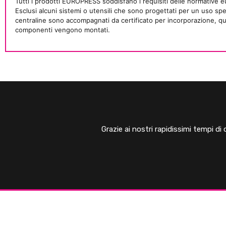
Tutti i prodotti EUROPRESS soddisfano i requisiti delle normative eu
Esclusi alcuni sistemi o utensili che sono progettati per un uso spec
centraline sono accompagnati da certificato per incorporazione, quin
componenti vengono montati.
Grazie ai nostri rapidissimi tempi di