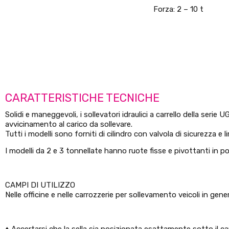
Forza: 2 – 10 t
CARATTERISTICHE TECNICHE
Solidi e maneggevoli, i sollevatori idraulici a carrello della s
avvicinamento al carico da sollevare.
Tutti i modelli sono forniti di cilindro con valvola di sicurezza e l
I modelli da 2 e 3 tonnellate hanno ruote fisse e pivottanti in
CAMPI DI UTILIZZO
Nelle officine e nelle carrozzerie per sollevamento veicoli in gene
♦ Accertarsi che la sella sia posizionata esattamente sotto il car