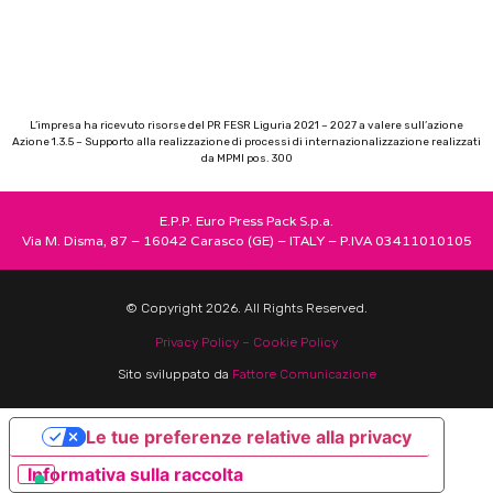
L’impresa ha ricevuto risorse del PR FESR Liguria 2021 – 2027 a valere sull’azione
Azione 1.3.5 – Supporto alla realizzazione di processi di internazionalizzazione realizzati
da MPMI pos. 300
E.P.P. Euro Press Pack S.p.a.
Via M. Disma, 87 – 16042 Carasco (GE) – ITALY – P.IVA 03411010105
© Copyright 2026. All Rights Reserved.
Privacy Policy –
Cookie Policy
Sito sviluppato da
Fattore Comunicazione
Le tue preferenze relative alla privacy
Informativa sulla raccolta