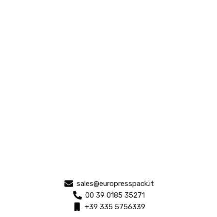
sales@europresspack.it
00 39 0185 35271
+39 335 5756339