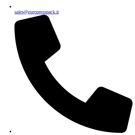
sales@europresspack.it