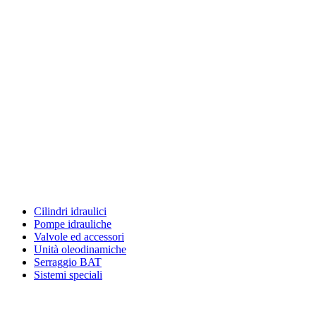
Cilindri idraulici
Pompe idrauliche
Valvole ed accessori
Unità oleodinamiche
Serraggio BAT
Sistemi speciali