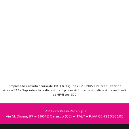
L’impresa ha ricevuto risorse del PR FESR Liguria 2021 – 2027 a valere sull’azione
Azione 1.3.5 – Supporto alla realizzazione di processi di internazionalizzazione realizzati
da MPMI pos. 300
E.P.P. Euro Press Pack S.p.a.
Via M. Disma, 87 – 16042 Carasco (GE) – ITALY – P.IVA 03411010105