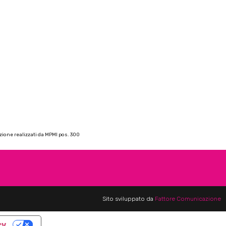
azione realizzati da MPMI pos. 300
Sito sviluppato da
Fattore Comunicazione
cy