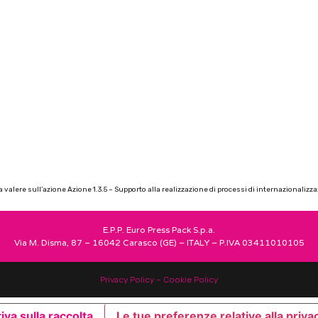
 valere sull’azione Azione 1.3.5 – Supporto alla realizzazione di processi di internazionalizz
E.P.P. Euro Press Pack S.p.a.
Via M. Disma, 87 – 16042 Carasco (GE) – ITALY – P.IVA 03411010105
Privacy Policy –
Cookie Policy
iva sulla raccolta
Le tue preferenze relative alla priva