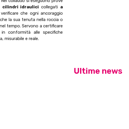
. Nel collaudo si eseguono prove
te
cilindri idraulici
collegati
a
verificare che ogni ancoraggio
che la sua tenuta nella roccia o
 nel tempo. Servono a certificare
 in conformità alle specifiche
 misurabile e reale.
Ultime news
Tensionamento idrau
La tecnologia idraulic
cantieristica navale
Consolidamento dei b