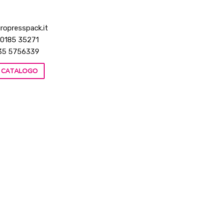
ropresspack.it
 0185 35271
35 5756339
IL CATALOGO